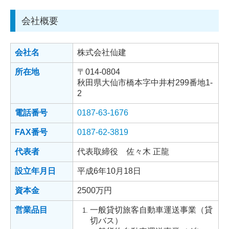
会社概要
会社名
株式会社仙建
所在地
〒014-0804
秋田県大仙市橋本字中井村299番地1-
2
電話番号
0187-63-1676
FAX番号
0187-62-3819
代表者
代表取締役 佐々木 正龍
設立年月日
平成6年10月18日
資本金
2500万円
営業品目
一般貸切旅客自動車運送事業（貸
切バス）